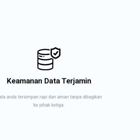
Keamanan Data Terjamin
ata anda tersimpan rapi dan aman tanpa dibagikan
ke pihak ketiga.