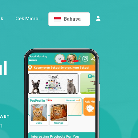
ak
Cek Micro...
Bahasa
l
ewan
n