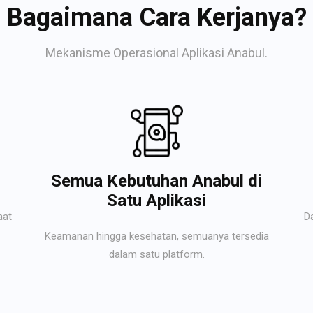
Bagaimana Cara Kerjanya?
Mekanisme Operasional Aplikasi Anabul.
Semua Kebutuhan Anabul di
Satu Aplikasi
aat
D
Keamanan hingga kesehatan, semuanya tersedia
dalam satu platform.