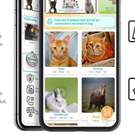
l
i.
ah
bel,