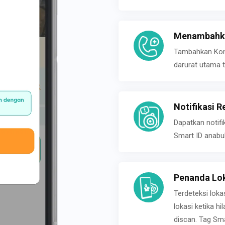
Menambahka
Tambahkan Konta
darurat utama t
Notifikasi R
Dapatkan notifi
Smart ID anabu
Penanda Lok
Terdeteksi loka
lokasi ketika h
discan. Tag Sma