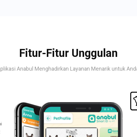
Fitur-Fitur Unggulan
plikasi Anabul Menghadirkan Layanan Menarik untuk And
i
t